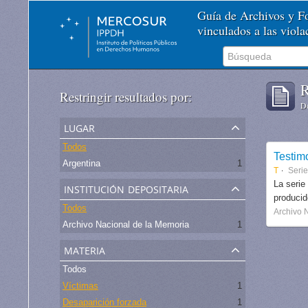
Guía de Archivos y 
vinculados a las viol
R
Restringir resultados por:
De
lugar
Todos
Testim
Argentina
1
T
Serie
institución depositaria
La serie
produci
Todos
Archivo 
Archivo Nacional de la Memoria
1
materia
Todos
Víctimas
1
Desaparición forzada
1