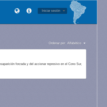
Iniciar sesión
Ordenar por:
Alfabético
aparición forzada y del accionar represivo en el Cono Sur,