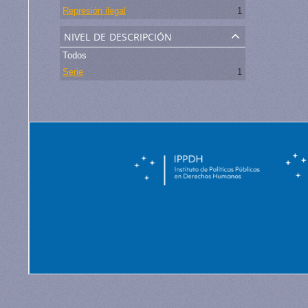
Represión ilegal
1
nivel de descripción
Todos
Serie
1