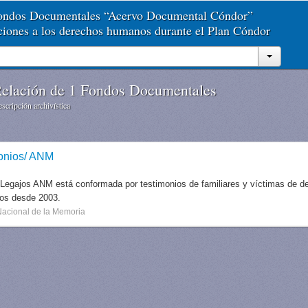
Fondos Documentales “Acervo Documental Cóndor”
aciones a los derechos humanos durante el Plan Cóndor
elación de 1 Fondos Documentales
scripción archivística
onios/ ANM
 Legajos ANM está conformada por testimonios de familiares y víctimas de des
dos desde 2003.
Nacional de la Memoria