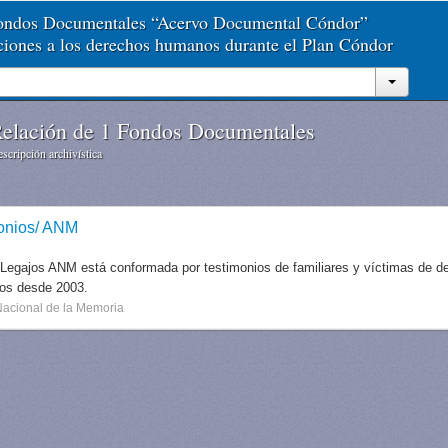
Fondos Documentales “Acervo Documental Cóndor”
aciones a los derechos humanos durante el Plan Cóndor
elación de 1 Fondos Documentales
scripción archivística
onios/ ANM
 Legajos ANM está conformada por testimonios de familiares y víctimas de des
dos desde 2003.
Nacional de la Memoria