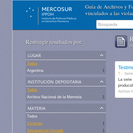
Guía de Archivos y 
vinculados a las viol
R
Restringir resultados por:
De
lugar
Todos
Testim
Argentina
1
T
Serie
institución depositaria
La serie
produci
Todos
Archivo 
Archivo Nacional de la Memoria
1
materia
Todos
Víctimas
1
Desaparición forzada
1