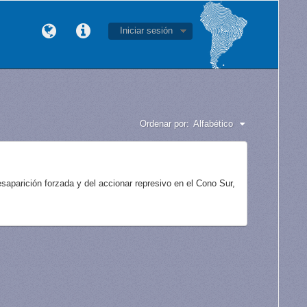
Iniciar sesión
Ordenar por:
Alfabético
aparición forzada y del accionar represivo en el Cono Sur,