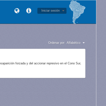
Iniciar sesión
Ordenar por:
Alfabético
aparición forzada y del accionar represivo en el Cono Sur,