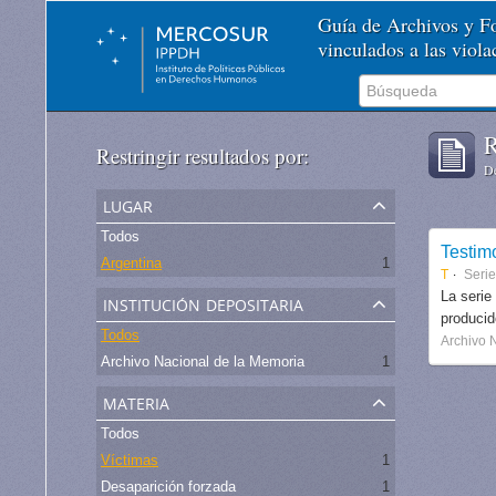
Guía de Archivos y 
vinculados a las viol
R
Restringir resultados por:
De
lugar
Todos
Testim
Argentina
1
T
Serie
institución depositaria
La serie
produci
Todos
Archivo 
Archivo Nacional de la Memoria
1
materia
Todos
Víctimas
1
Desaparición forzada
1