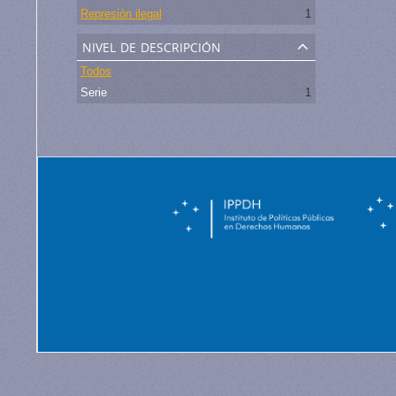
Represión ilegal
1
nivel de descripción
Todos
Serie
1