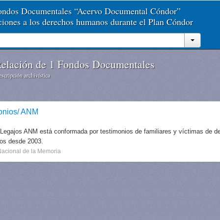
Fondos Documentales “Acervo Documental Cóndor”
aciones a los derechos humanos durante el Plan Cóndor
elación de 1 Fondos Documentales
scripción archivística
onios/ ANM
 Legajos ANM está conformada por testimonios de familiares y víctimas de des
dos desde 2003.
Nacional de la Memoria