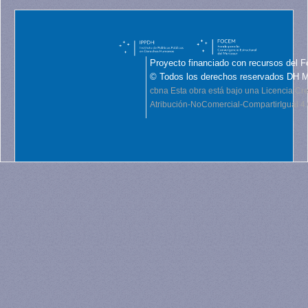
Proyecto financiado con recursos del F
© Todos los derechos reservados DH 
cbna
Esta obra está bajo una Licencia C
Atribución-NoComercial-CompartirIgual 4.0