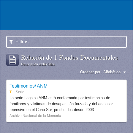
Filtros
Relación de 1 Fondos Documentales
Descripción archivística
Ordenar por:
Alfabético
Testimonios/ ANM
T
Serie
La serie Legajos ANM está conformada por testimonios de
familiares y víctimas de desaparición forzada y del accionar
represivo en el Cono Sur, producidos desde 2003.
Archivo Nacional de la Memoria