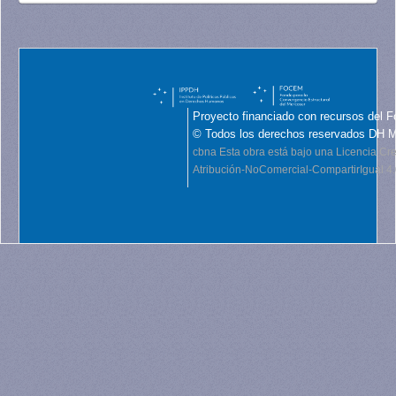
Proyecto financiado con recursos del F
© Todos los derechos reservados DH 
cbna
Esta obra está bajo una Licencia C
Atribución-NoComercial-CompartirIgual 4.0