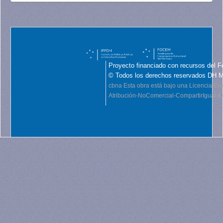
Proyecto financiado con recursos del F
© Todos los derechos reservados DH 
cbna
Esta obra está bajo una Licencia C
Atribución-NoComercial-CompartirIgual 4.0