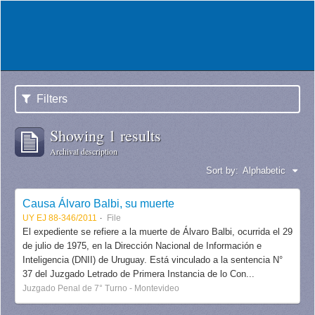
Filters
Showing 1 results
Archival description
Sort by:
Alphabetic
Causa Álvaro Balbi, su muerte
UY EJ 88-346/2011
File
El expediente se refiere a la muerte de Álvaro Balbi, ocurrida el 29
de julio de 1975, en la Dirección Nacional de Información e
Inteligencia (DNII) de Uruguay. Está vinculado a la sentencia N°
37 del Juzgado Letrado de Primera Instancia de lo Con...
Juzgado Penal de 7° Turno - Montevideo