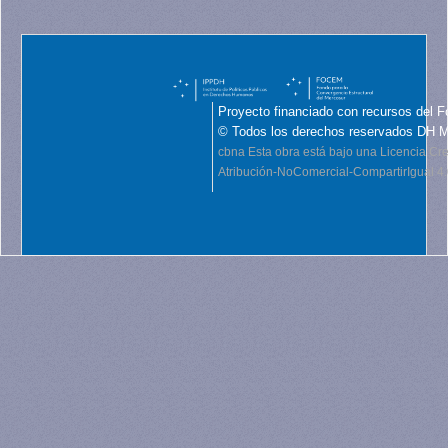
Proyecto financiado con recursos del F
© Todos los derechos reservados DH 
cbna
Esta obra está bajo una Licencia C
Atribución-NoComercial-CompartirIgual 4.0