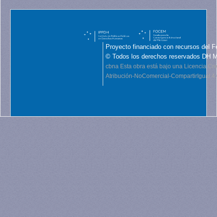
Proyecto financiado con recursos del F
© Todos los derechos reservados DH 
cbna
Esta obra está bajo una Licencia C
Atribución-NoComercial-CompartirIgual 4.0