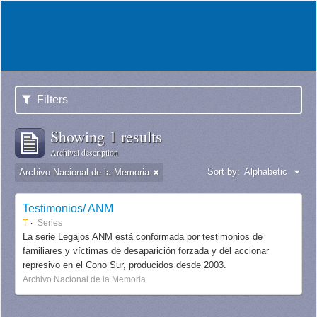
Filters
Showing 1 results
Archival description
Sort by:
Alphabetic
Archivo Nacional de la Memoria
Testimonios/ ANM
T
Series
La serie Legajos ANM está conformada por testimonios de
familiares y víctimas de desaparición forzada y del accionar
represivo en el Cono Sur, producidos desde 2003.
Archivo Nacional de la Memoria