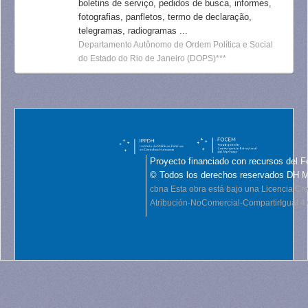
boletins de serviço, pedidos de busca, informes,
fotografias, panfletos, termo de declaração,
telegramas, radiogramas ...
Departamento Autônomo de Ordem Política e Social
do Estado do Rio de Janeiro (DOPS)***
Proyecto financiado con recursos del F
© Todos los derechos reservados DH 
cbna
Esta obra está bajo una Licencia C
Atribución-NoComercial-CompartirIgual 4.0