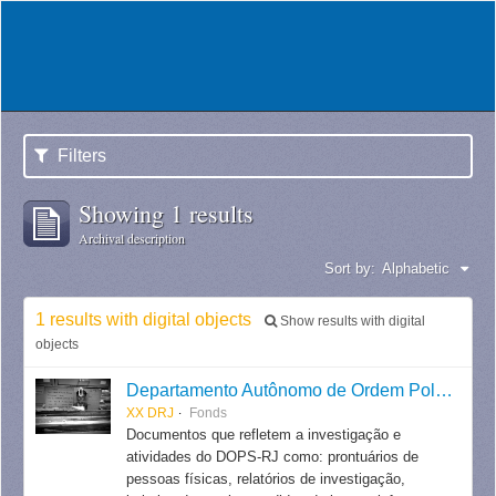
Filters
Showing 1 results
Archival description
Sort by:
Alphabetic
1 results with digital objects
Show results with digital
objects
Departamento Autônomo de Ordem Política e Social do Estado do Rio de Janeiro
XX DRJ
Fonds
Documentos que refletem a investigação e
atividades do DOPS-RJ como: prontuários de
pessoas físicas, relatórios de investigação,