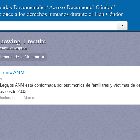
Fondos Documentales “Acervo Documental Cóndor”
aciones a los derechos humanos durante el Plan Cóndor
howing 1 results
chival description
Nacional de la Memoria
onios/ ANM
es
 Legajos ANM está conformada por testimonios de familiares y víctimas de des
dos desde 2003.
Nacional de la Memoria