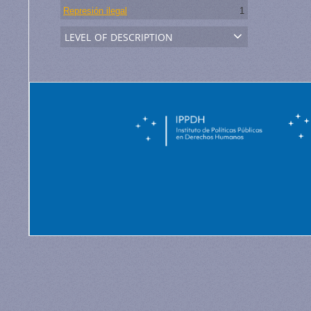
Represión ilegal
1
level of description