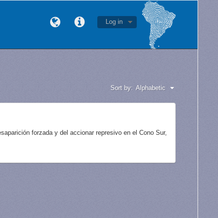
Log in
Sort by:
Alphabetic
aparición forzada y del accionar represivo en el Cono Sur,