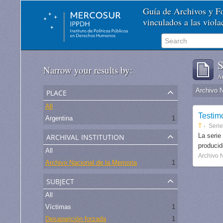
Guía de Archivos y 
vinculados a las viol
S
Narrow your results by:
Ar
place
Archivo 
All
Testim
Argentina
1
T
Seri
archival institution
La serie
produci
All
Archivo 
Archivo Nacional de la Memoria
1
subject
All
Víctimas
1
Desaparición forzada
1