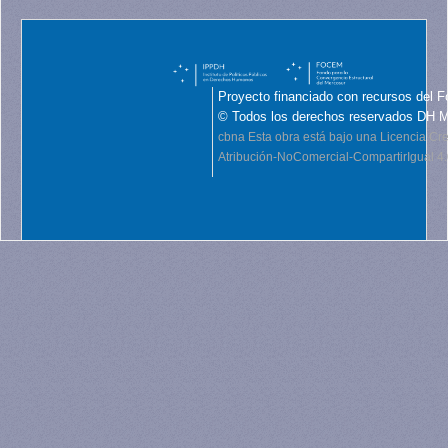
Proyecto financiado con recursos del F
© Todos los derechos reservados DH 
cbna
Esta obra está bajo una Licencia C
Atribución-NoComercial-CompartirIgual 4.0