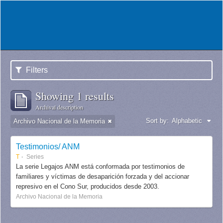
Filters
Showing 1 results
Archival description
Sort by:
Alphabetic
Archivo Nacional de la Memoria
Testimonios/ ANM
T
Series
La serie Legajos ANM está conformada por testimonios de
familiares y víctimas de desaparición forzada y del accionar
represivo en el Cono Sur, producidos desde 2003.
Archivo Nacional de la Memoria