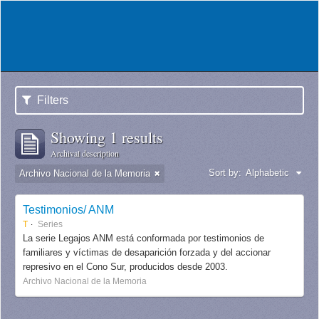
Filters
Showing 1 results
Archival description
Sort by:
Alphabetic
Archivo Nacional de la Memoria
Testimonios/ ANM
T
Series
La serie Legajos ANM está conformada por testimonios de
familiares y víctimas de desaparición forzada y del accionar
represivo en el Cono Sur, producidos desde 2003.
Archivo Nacional de la Memoria