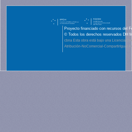
Proyecto financiado con recursos del F
© Todos los derechos reservados DH 
cbna
Esta obra está bajo una Licencia C
Atribución-NoComercial-CompartirIgual 4.0