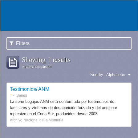
Filters
Showing 1 results
Archival description
Sort by:
Alphabetic
Testimonios/ ANM
T
Series
La serie Legajos ANM está conformada por testimonios de
familiares y víctimas de desaparición forzada y del accionar
represivo en el Cono Sur, producidos desde 2003.
Archivo Nacional de la Memoria