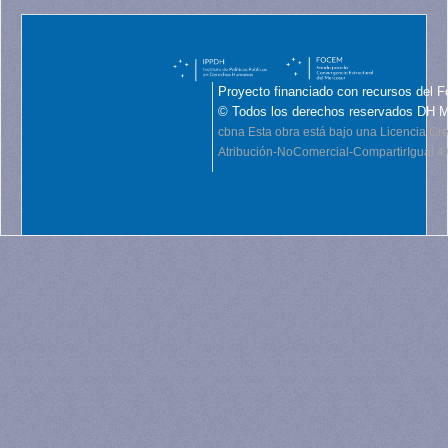
Proyecto financiado con recursos del F
© Todos los derechos reservados DH 
cbna
Esta obra está bajo una Licencia C
Atribución-NoComercial-CompartirIgual 4.0