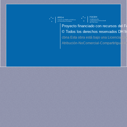
Proyecto financiado con recursos del F
© Todos los derechos reservados DH 
cbna
Esta obra está bajo una Licencia C
Atribución-NoComercial-CompartirIgual 4.0