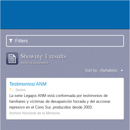
Filters
Showing 1 results
Archival description
Sort by:
Alphabetic
Testimonios/ ANM
T
Series
La serie Legajos ANM está conformada por testimonios de
familiares y víctimas de desaparición forzada y del accionar
represivo en el Cono Sur, producidos desde 2003.
Archivo Nacional de la Memoria