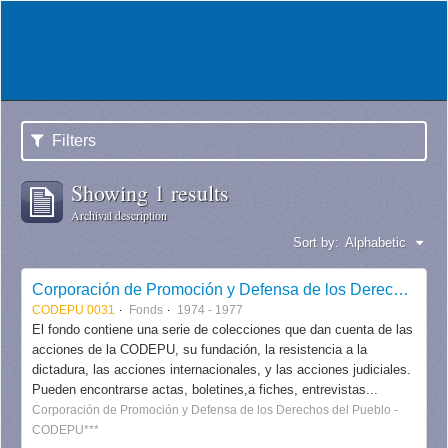
Filters
Showing 1 results
Archival description
Sort by:
Alphabetic
Corporación de Promoción y Defensa de los Derechos del Pueblo CODEPU
CODEPU 0031
Fonds
1974 - 1977
El fondo contiene una serie de colecciones que dan cuenta de las
acciones de la CODEPU, su fundación, la resistencia a la
dictadura, las acciones internacionales, y las acciones judiciales.
Pueden encontrarse actas, boletines,a fiches, entrevistas...
Corporación de Promoción y Defensa de los Derechos del Pueblo -
CODEPU***