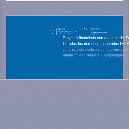
Proyecto financiado con recursos del F
© Todos los derechos reservados DH 
cbna
Esta obra está bajo una Licencia C
Atribución-NoComercial-CompartirIgual 4.0