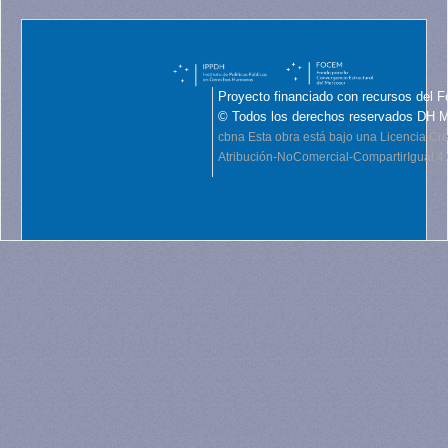
Proyecto financiado con recursos del F
© Todos los derechos reservados DH 
cbna
Esta obra está bajo una Licencia C
Atribución-NoComercial-CompartirIgual 4.0