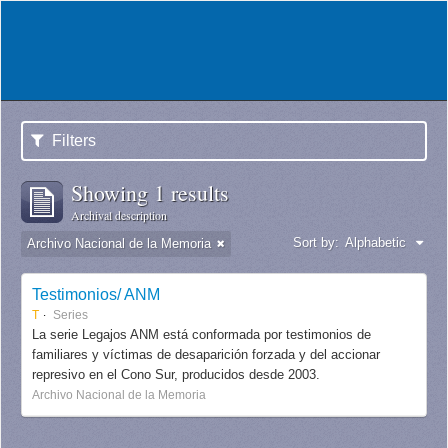
Filters
Showing 1 results
Archival description
Sort by:
Alphabetic
Archivo Nacional de la Memoria
Testimonios/ ANM
T
Series
La serie Legajos ANM está conformada por testimonios de
familiares y víctimas de desaparición forzada y del accionar
represivo en el Cono Sur, producidos desde 2003.
Archivo Nacional de la Memoria