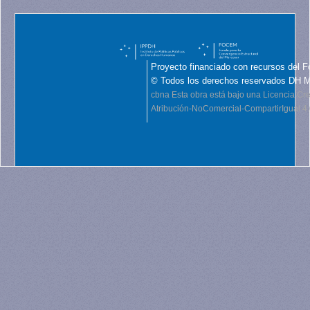
Proyecto financiado con recursos del F
© Todos los derechos reservados DH 
cbna
Esta obra está bajo una Licencia C
Atribución-NoComercial-CompartirIgual 4.0