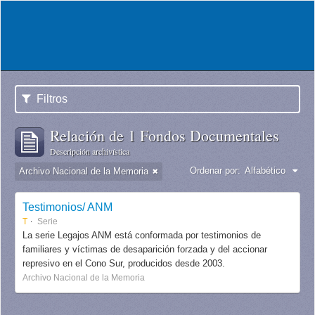
Filtros
Relación de 1 Fondos Documentales
Descripción archivística
Ordenar por:
Alfabético
Archivo Nacional de la Memoria
Testimonios/ ANM
T
Serie
La serie Legajos ANM está conformada por testimonios de
familiares y víctimas de desaparición forzada y del accionar
represivo en el Cono Sur, producidos desde 2003.
Archivo Nacional de la Memoria