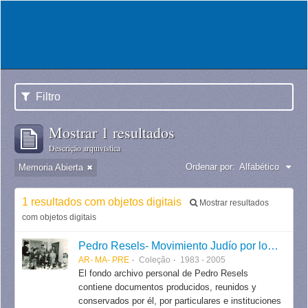
Filtro
Mostrar 1 resultados
Descrição arquivística
Ordenar por:
Alfabético
Memoria Abierta
1 resultados com objetos digitais
Mostrar resultados
com objetos digitais
Pedro Resels- Movimiento Judío por los Derechos Humanos
AR- MA- PRE
Coleção
1983 - 2005
El fondo archivo personal de Pedro Resels
contiene documentos producidos, reunidos y
conservados por él, por particulares e instituciones