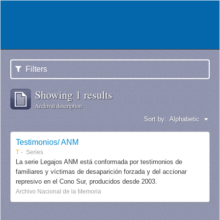
Filters
Showing 1 results
Archival description
Sort by:
Alphabetic
Testimonios/ ANM
T
Series
La serie Legajos ANM está conformada por testimonios de
familiares y víctimas de desaparición forzada y del accionar
represivo en el Cono Sur, producidos desde 2003.
Archivo Nacional de la Memoria