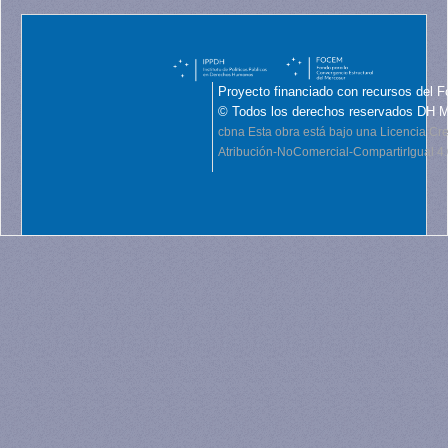
Proyecto financiado con recursos del F
© Todos los derechos reservados DH 
cbna
Esta obra está bajo una Licencia C
Atribución-NoComercial-CompartirIgual 4.0