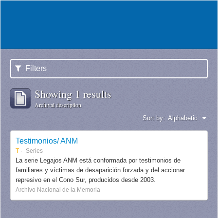
Filters
Showing 1 results
Archival description
Sort by:
Alphabetic
Testimonios/ ANM
T
Series
La serie Legajos ANM está conformada por testimonios de
familiares y víctimas de desaparición forzada y del accionar
represivo en el Cono Sur, producidos desde 2003.
Archivo Nacional de la Memoria