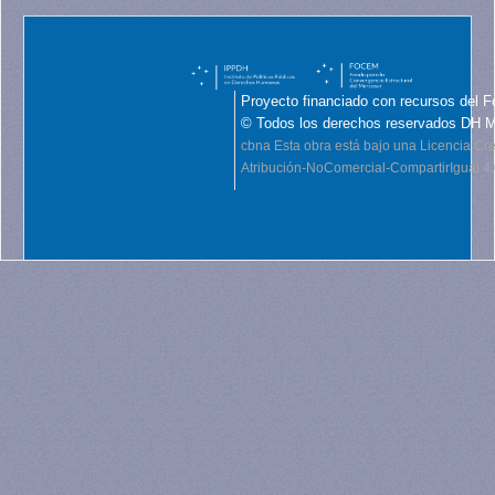
Proyecto financiado con recursos del F
© Todos los derechos reservados DH 
cbna
Esta obra está bajo una Licencia C
Atribución-NoComercial-CompartirIgual 4.0