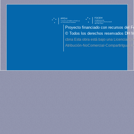
Proyecto financiado con recursos del F
© Todos los derechos reservados DH 
cbna
Esta obra está bajo una Licencia C
Atribución-NoComercial-CompartirIgual 4.0