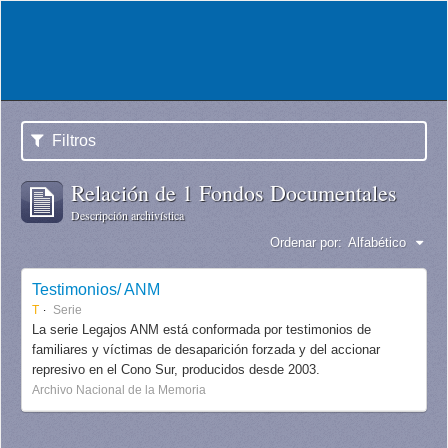
Filtros
Relación de 1 Fondos Documentales
Descripción archivística
Ordenar por:
Alfabético
Testimonios/ ANM
T
Serie
La serie Legajos ANM está conformada por testimonios de
familiares y víctimas de desaparición forzada y del accionar
represivo en el Cono Sur, producidos desde 2003.
Archivo Nacional de la Memoria