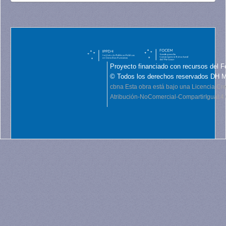
Proyecto financiado con recursos del F
© Todos los derechos reservados DH 
cbna
Esta obra está bajo una Licencia C
Atribución-NoComercial-CompartirIgual 4.0