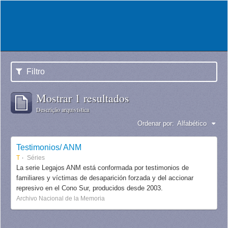
Filtro
Mostrar 1 resultados
Descrição arquivística
Ordenar por:
Alfabético
Testimonios/ ANM
T
Séries
La serie Legajos ANM está conformada por testimonios de
familiares y víctimas de desaparición forzada y del accionar
represivo en el Cono Sur, producidos desde 2003.
Archivo Nacional de la Memoria