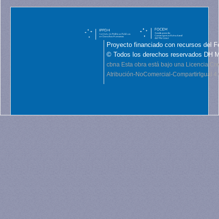
Proyecto financiado con recursos del F
© Todos los derechos reservados DH 
cbna
Esta obra está bajo una Licencia C
Atribución-NoComercial-CompartirIgual 4.0