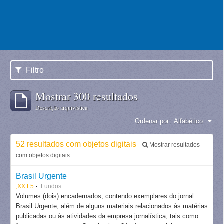
Filtro
Mostrar 300 resultados
Descrição arquivística
Ordenar por:
Alfabético
52 resultados com objetos digitais
Mostrar resultados
com objetos digitais
Brasil Urgente
,XX F5
Fundos
Volumes (dois) encadernados, contendo exemplares do jornal
Brasil Urgente, além de alguns materiais relacionados às matérias
publicadas ou às atividades da empresa jornalística, tais como