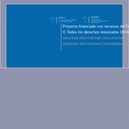
Proyecto financiado con recursos del F
© Todos los derechos reservados DH 
cbna
Esta obra está bajo una Licencia C
Atribución-NoComercial-CompartirIgual 4.0