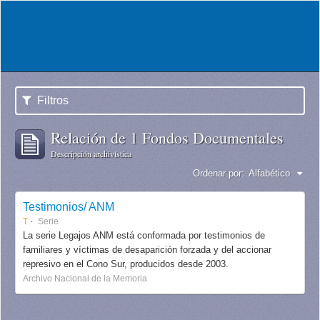
Filtros
Relación de 1 Fondos Documentales
Descripción archivística
Ordenar por:
Alfabético
Testimonios/ ANM
T
Serie
La serie Legajos ANM está conformada por testimonios de
familiares y víctimas de desaparición forzada y del accionar
represivo en el Cono Sur, producidos desde 2003.
Archivo Nacional de la Memoria