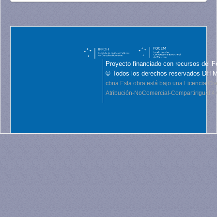
Proyecto financiado con recursos del F
© Todos los derechos reservados DH 
cbna
Esta obra está bajo una Licencia C
Atribución-NoComercial-CompartirIgual 4.0