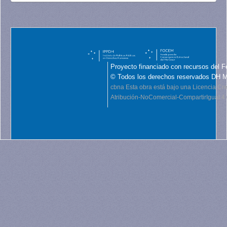
Proyecto financiado con recursos del F
© Todos los derechos reservados DH 
cbna
Esta obra está bajo una Licencia C
Atribución-NoComercial-CompartirIgual 4.0