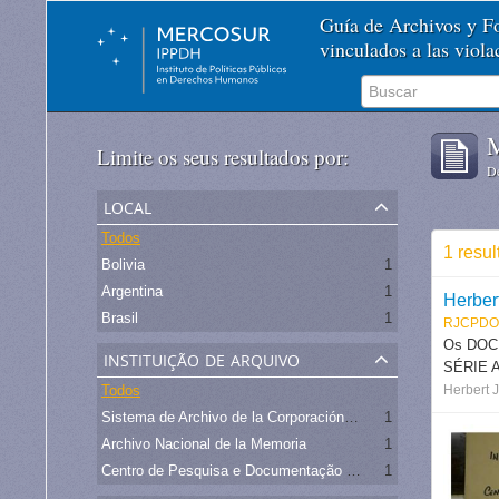
Guía de Archivos y 
vinculados a las viol
M
Limite os seus resultados por:
De
local
Todos
1 resu
Bolivia
1
Argentina
1
Herber
Brasil
1
RJCPDO
Os DOCU
instituição de arquivo
SÉRIE AB
Todos
Herbert 
Sistema de Archivo de la Corporación Minera de Bolivia
1
Archivo Nacional de la Memoria
1
Centro de Pesquisa e Documentação de História Contemporânea do Brasil CPDOC/FGV
1