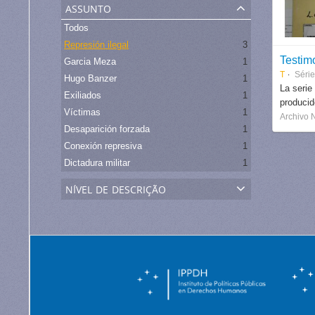
assunto
Todos
Represión ilegal
3
Testim
Garcia Meza
1
T
Séri
Hugo Banzer
1
La serie
Exiliados
1
produci
Víctimas
1
Archivo 
Desaparición forzada
1
Conexión represiva
1
Dictadura militar
1
nível de descrição