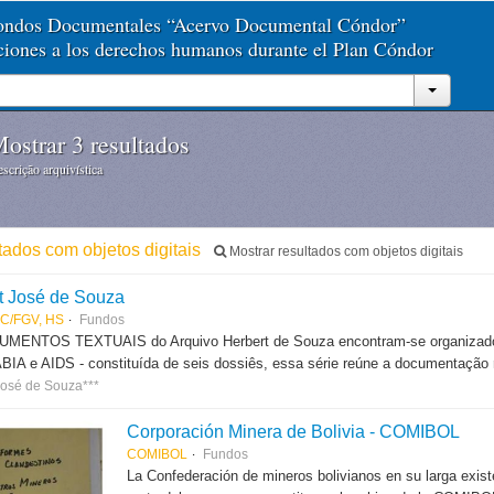
Fondos Documentales “Acervo Documental Cóndor”
aciones a los derechos humanos durante el Plan Cóndor
ostrar 3 resultados
scrição arquivística
ltados com objetos digitais
Mostrar resultados com objetos digitais
t José de Souza
C/FGV, HS
Fundos
MENTOS TEXTUAIS do Arquivo Herbert de Souza encontram-se organizados em
IA e AIDS - constituída de seis dossiês, essa série reúne a documentação re
José de Souza***
Corporación Minera de Bolivia - COMIBOL
COMIBOL
Fundos
La Confederación de mineros bolivianos en su larga exis