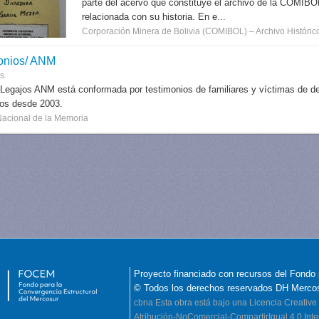
parte del acervo que constituye el archivo de la COMIB
relacionada con su historia. En e...
Corporación Minera de Bolivia (COMIBOL) – Archivo Histórico
onios/ ANM
es
 Legajos ANM está conformada por testimonios de familiares y víctimas de des
dos desde 2003.
Nacional de la Memoria
Proyecto financiado con recursos del Fondo 
© Todos los derechos reservados DH Merco
cbna
Esta obra está bajo una Licencia Creati
Atribución-NoComercial-CompartirIgual 4.0 Inte