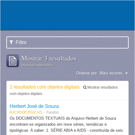
Filtro
Mostrar 3 resultados
Descrição arquivística
Ordenar por:
Mais recente
1 resultados com objetos digitais
Mostrar resultados
com objetos digitais
Herbert José de Souza
RJCPDOC/FGV, HS
Fundos
Os DOCUMENTOS TEXTUAIS do Arquivo Herbert de Souza
encontram-se organizados em nove séries, temáticas e
tipológicas. A saber: 1. SÉRIE ABIA e AIDS - constituída de seis