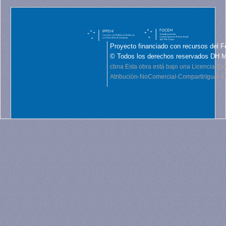
Proyecto financiado con recursos del F
© Todos los derechos reservados DH 
cbna
Esta obra está bajo una Licencia C
Atribución-NoComercial-CompartirIgual 4.0