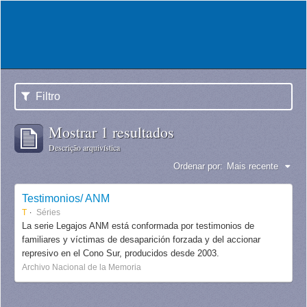
Filtro
Mostrar 1 resultados
Descrição arquivística
Ordenar por:
Mais recente
Testimonios/ ANM
T
Séries
La serie Legajos ANM está conformada por testimonios de
familiares y víctimas de desaparición forzada y del accionar
represivo en el Cono Sur, producidos desde 2003.
Archivo Nacional de la Memoria