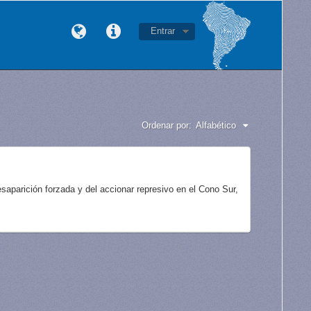
Entrar
Ordenar por:
Alfabético
aparición forzada y del accionar represivo en el Cono Sur,