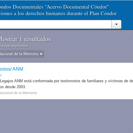
Fondos Documentales “Acervo Documental Cóndor”
aciones a los derechos humanos durante el Plan Cóndor
ostrar 1 resultados
scrição arquivística
Nacional de la Memoria
onios/ ANM
es
 Legajos ANM está conformada por testimonios de familiares y víctimas de des
dos desde 2003.
Nacional de la Memoria