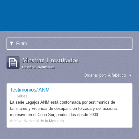
Filtro
Mostrar 1 resultados
Descrição arquivística
Ordenar por:
Alfabético
Testimonios/ ANM
T
Séries
La serie Legajos ANM está conformada por testimonios de
familiares y víctimas de desaparición forzada y del accionar
represivo en el Cono Sur, producidos desde 2003.
Archivo Nacional de la Memoria