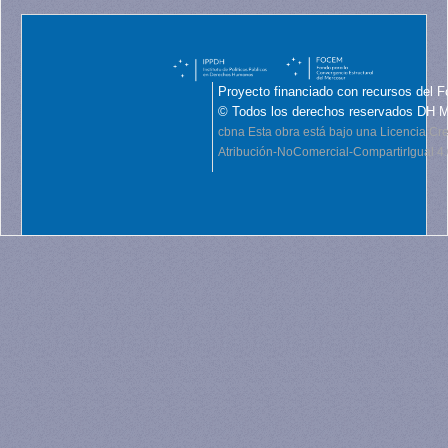
Proyecto financiado con recursos del F
© Todos los derechos reservados DH 
cbna
Esta obra está bajo una Licencia C
Atribución-NoComercial-CompartirIgual 4.0