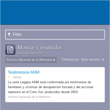
Filtro
Mostrar 1 resultados
Descrição arquivística
Ordenar por:
Mais recente
Archivo Nacional de la Memoria
Testimonios/ ANM
T
Séries
La serie Legajos ANM está conformada por testimonios de
familiares y víctimas de desaparición forzada y del accionar
represivo en el Cono Sur, producidos desde 2003.
Archivo Nacional de la Memoria