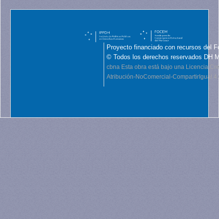
Proyecto financiado con recursos del F
© Todos los derechos reservados DH 
cbna
Esta obra está bajo una Licencia C
Atribución-NoComercial-CompartirIgual 4.0