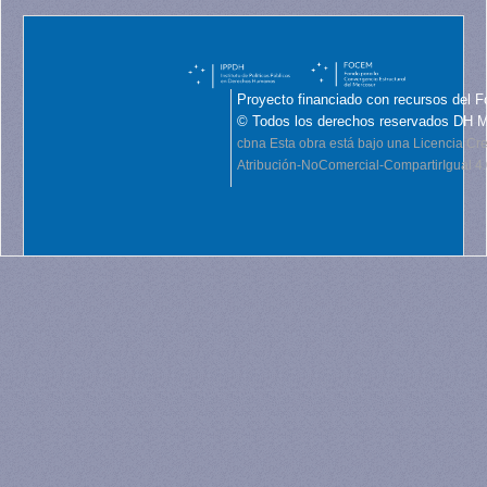
Proyecto financiado con recursos del F
© Todos los derechos reservados DH 
cbna
Esta obra está bajo una Licencia C
Atribución-NoComercial-CompartirIgual 4.0