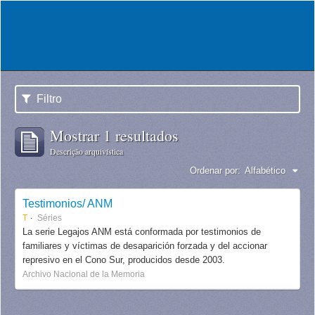
Filtro
Mostrar 1 resultados
Descrição arquivística
Ordenar por:
Alfabético
Testimonios/ ANM
T
Séries
La serie Legajos ANM está conformada por testimonios de
familiares y víctimas de desaparición forzada y del accionar
represivo en el Cono Sur, producidos desde 2003.
Archivo Nacional de la Memoria