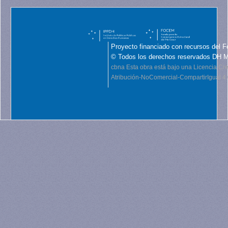
Proyecto financiado con recursos del F
© Todos los derechos reservados DH 
cbna
Esta obra está bajo una Licencia C
Atribución-NoComercial-CompartirIgual 4.0