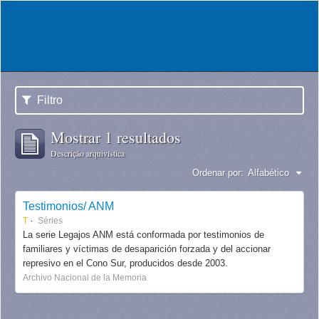
Filtro
Mostrar 1 resultados
Descrição arquivística
Ordenar por:
Alfabético
Testimonios/ ANM
T
Séries
La serie Legajos ANM está conformada por testimonios de
familiares y víctimas de desaparición forzada y del accionar
represivo en el Cono Sur, producidos desde 2003.
Archivo Nacional de la Memoria