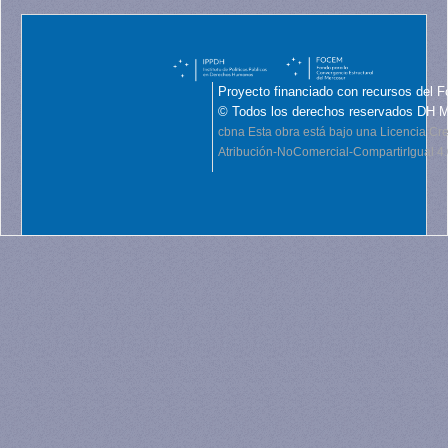
Proyecto financiado con recursos del F
© Todos los derechos reservados DH 
cbna
Esta obra está bajo una Licencia C
Atribución-NoComercial-CompartirIgual 4.0