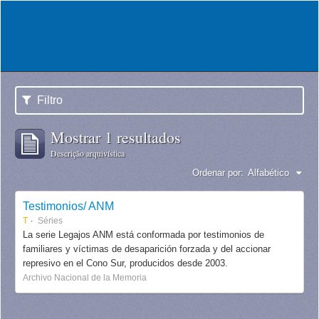
Filtro
Mostrar 1 resultados
Descrição arquivística
Ordenar por:
Alfabético
Testimonios/ ANM
T
Séries
La serie Legajos ANM está conformada por testimonios de
familiares y víctimas de desaparición forzada y del accionar
represivo en el Cono Sur, producidos desde 2003.
Archivo Nacional de la Memoria