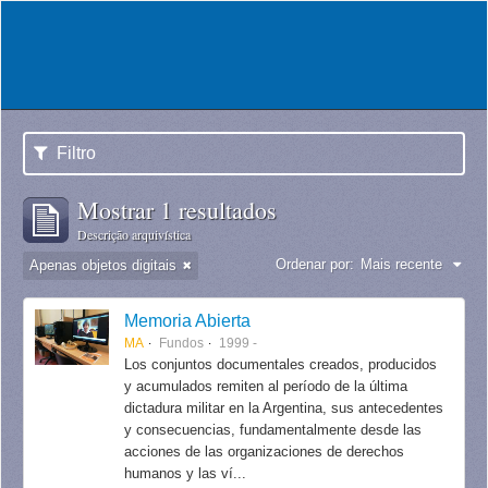
Filtro
Mostrar 1 resultados
Descrição arquivística
Ordenar por:
Mais recente
Apenas objetos digitais
Memoria Abierta
MA
Fundos
1999 -
Los conjuntos documentales creados, producidos
y acumulados remiten al período de la última
dictadura militar en la Argentina, sus antecedentes
y consecuencias, fundamentalmente desde las
acciones de las organizaciones de derechos
humanos y las ví...