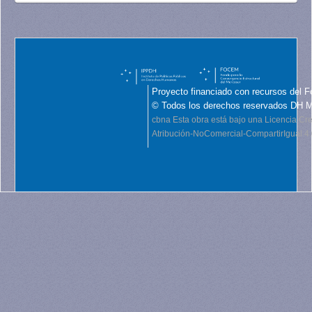
Proyecto financiado con recursos del F
© Todos los derechos reservados DH 
cbna
Esta obra está bajo una Licencia C
Atribución-NoComercial-CompartirIgual 4.0