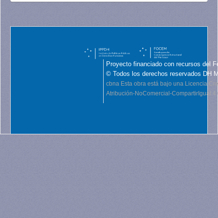
Proyecto financiado con recursos del F
© Todos los derechos reservados DH 
cbna
Esta obra está bajo una Licencia C
Atribución-NoComercial-CompartirIgual 4.0