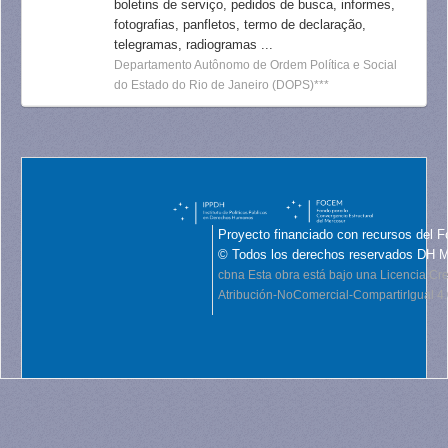
boletins de serviço, pedidos de busca, informes,
fotografias, panfletos, termo de declaração,
telegramas, radiogramas ...
Departamento Autônomo de Ordem Política e Social
do Estado do Rio de Janeiro (DOPS)***
Proyecto financiado con recursos del F
© Todos los derechos reservados DH 
cbna
Esta obra está bajo una Licencia C
Atribución-NoComercial-CompartirIgual 4.0