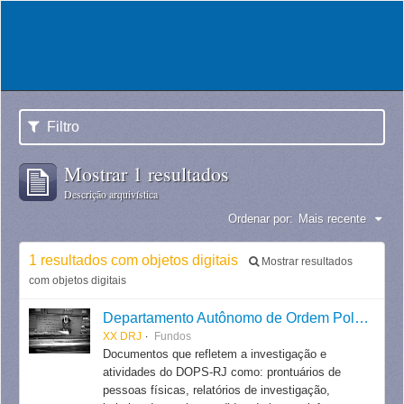
Filtro
Mostrar 1 resultados
Descrição arquivística
Ordenar por:
Mais recente
1 resultados com objetos digitais
Mostrar resultados
com objetos digitais
Departamento Autônomo de Ordem Política e Social do Estado do Rio de Janeiro
XX DRJ
Fundos
Documentos que refletem a investigação e
atividades do DOPS-RJ como: prontuários de
pessoas físicas, relatórios de investigação,