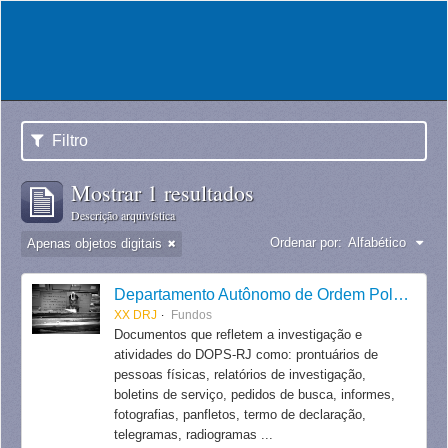
Filtro
Mostrar 1 resultados
Descrição arquivística
Ordenar por:
Alfabético
Apenas objetos digitais
Departamento Autônomo de Ordem Política e Social do Estado do Rio de Janeiro
XX DRJ
Fundos
Documentos que refletem a investigação e
atividades do DOPS-RJ como: prontuários de
pessoas físicas, relatórios de investigação,
boletins de serviço, pedidos de busca, informes,
fotografias, panfletos, termo de declaração,
telegramas, radiogramas ...