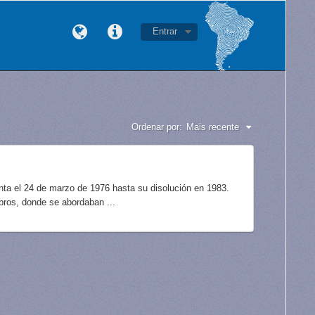
Entrar
Ordenar por:
Mais recente
unta el 24 de marzo de 1976 hasta su disolución en 1983.
bros, donde se abordaban ...