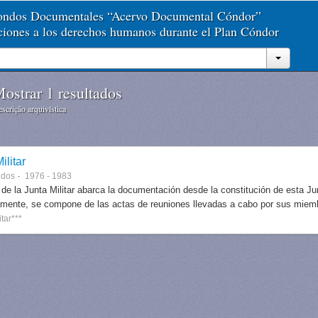
Fondos Documentales “Acervo Documental Cóndor”
aciones a los derechos humanos durante el Plan Cóndor
ostrar 1 resultados
scrição arquivística
ilitar
ndos
1976 - 1983
 de la Junta Militar abarca la documentación desde la constitución de esta J
lmente, se compone de las actas de reuniones llevadas a cabo por sus miem
itar***