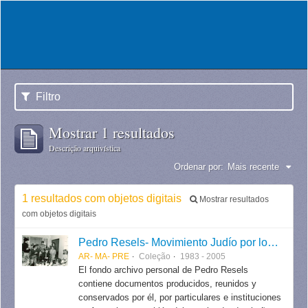
Filtro
Mostrar 1 resultados
Descrição arquivística
Ordenar por:
Mais recente
1 resultados com objetos digitais
Mostrar resultados
com objetos digitais
Pedro Resels- Movimiento Judío por los Derechos Humanos
AR- MA- PRE
Coleção
1983 - 2005
El fondo archivo personal de Pedro Resels
contiene documentos producidos, reunidos y
conservados por él, por particulares e instituciones