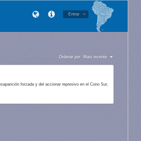
Entrar
Ordenar por:
Mais recente
aparición forzada y del accionar represivo en el Cono Sur,