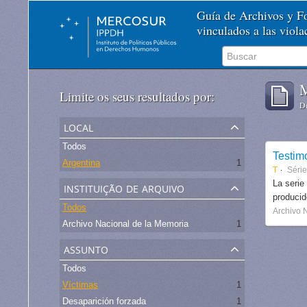
Guía de Archivos y 
vinculados a las viol
M
Limite os seus resultados por:
De
local
Todos
Testim
Argentina
1
T
Séri
instituição de arquivo
La serie
produci
Todos
Archivo 
Archivo Nacional de la Memoria
1
assunto
Todos
Víctimas
1
Desaparición forzada
1