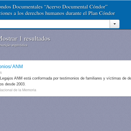
Fondos Documentales “Acervo Documental Cóndor”
aciones a los derechos humanos durante el Plan Cóndor
ostrar 1 resultados
scrição arquivística
onios/ ANM
es
 Legajos ANM está conformada por testimonios de familiares y víctimas de des
dos desde 2003.
Nacional de la Memoria