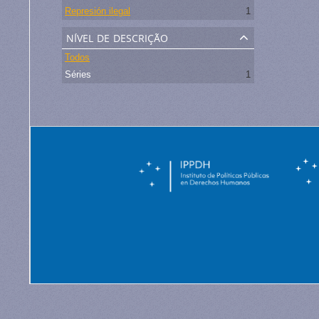
Represión ilegal
1
nível de descrição
Todos
Séries
1