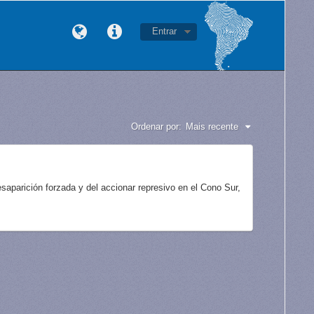
Entrar
Ordenar por:
Mais recente
aparición forzada y del accionar represivo en el Cono Sur,