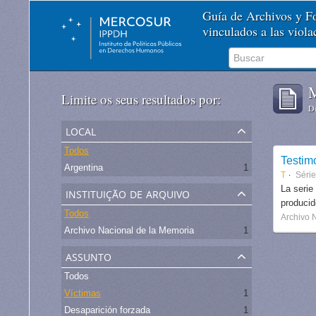
Guía de Archivos y 
vinculados a las viol
M
Limite os seus resultados por:
De
local
Todos
Testim
Argentina
1
T
Séri
instituição de arquivo
La serie
produci
Todos
Archivo 
Archivo Nacional de la Memoria
1
assunto
Todos
Víctimas
1
Desaparición forzada
1