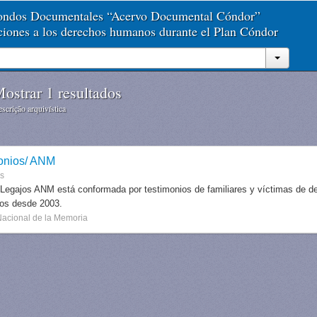
Fondos Documentales “Acervo Documental Cóndor”
aciones a los derechos humanos durante el Plan Cóndor
ostrar 1 resultados
scrição arquivística
onios/ ANM
es
 Legajos ANM está conformada por testimonios de familiares y víctimas de des
dos desde 2003.
Nacional de la Memoria