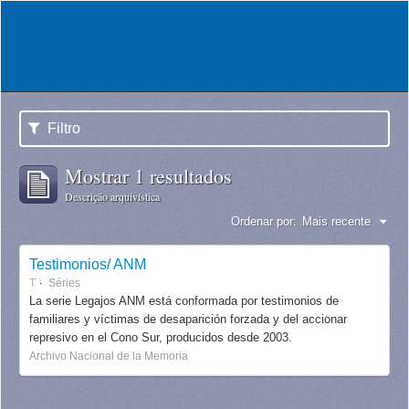
Filtro
Mostrar 1 resultados
Descrição arquivística
Ordenar por:
Mais recente
Testimonios/ ANM
T
Séries
La serie Legajos ANM está conformada por testimonios de
familiares y víctimas de desaparición forzada y del accionar
represivo en el Cono Sur, producidos desde 2003.
Archivo Nacional de la Memoria