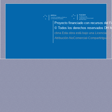
Proyecto financiado con recursos del F
© Todos los derechos reservados DH 
cbna
Esta obra está bajo una Licencia C
Atribución-NoComercial-CompartirIgual 4.0