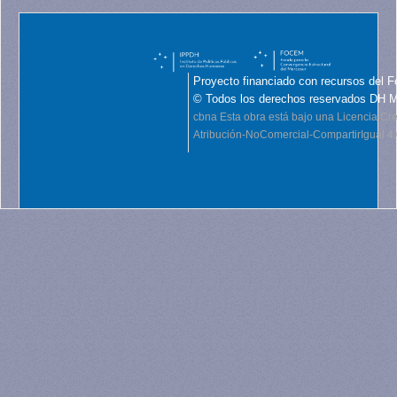
Proyecto financiado con recursos del F
© Todos los derechos reservados DH 
cbna
Esta obra está bajo una Licencia C
Atribución-NoComercial-CompartirIgual 4.0