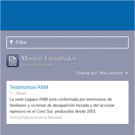
Filtro
Mostrar 1 resultados
Descrição arquivística
Ordenar por:
Mais recente
Testimonios/ ANM
T
Séries
La serie Legajos ANM está conformada por testimonios de
familiares y víctimas de desaparición forzada y del accionar
represivo en el Cono Sur, producidos desde 2003.
Archivo Nacional de la Memoria