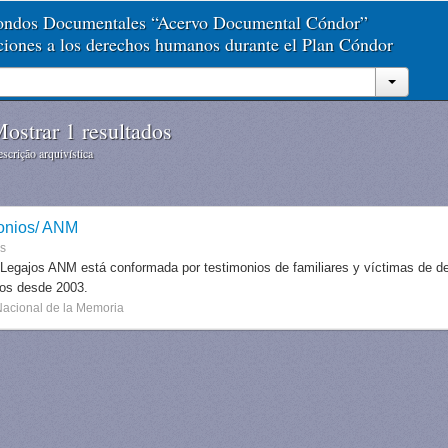
Fondos Documentales “Acervo Documental Cóndor”
aciones a los derechos humanos durante el Plan Cóndor
ostrar 1 resultados
scrição arquivística
onios/ ANM
es
 Legajos ANM está conformada por testimonios de familiares y víctimas de des
dos desde 2003.
Nacional de la Memoria