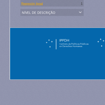
Represión ilegal
1
nível de descrição