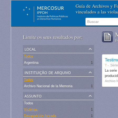
Guía de Archivos y 
vinculados a las viol
M
Limite os seus resultados por:
De
local
Todos
Testim
Argentina
1
T
Séri
instituição de arquivo
La serie
produci
Todos
Archivo 
Archivo Nacional de la Memoria
1
assunto
Todos
Víctimas
1
Desaparición forzada
1