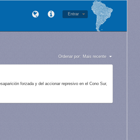
Entrar
Ordenar por:
Mais recente
aparición forzada y del accionar represivo en el Cono Sur,