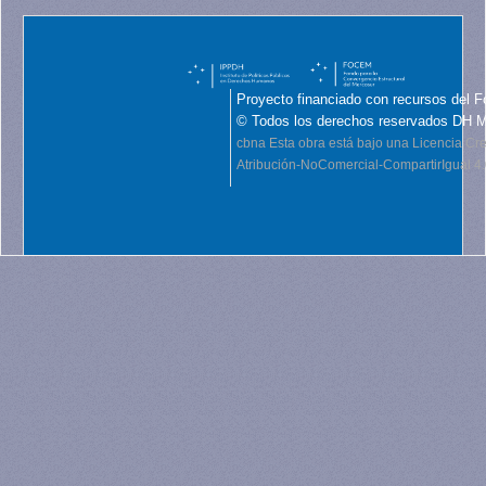
Proyecto financiado con recursos del F
© Todos los derechos reservados DH 
cbna
Esta obra está bajo una Licencia C
Atribución-NoComercial-CompartirIgual 4.0