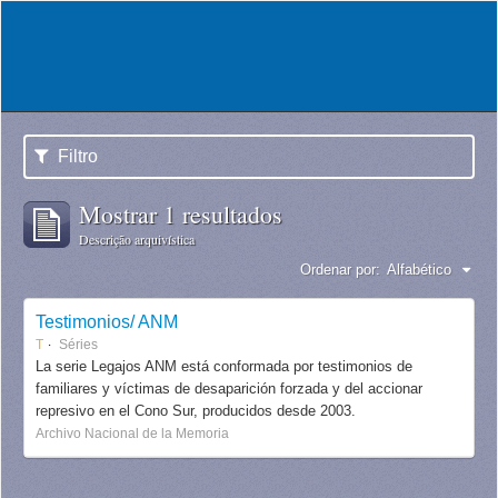
Filtro
Mostrar 1 resultados
Descrição arquivística
Ordenar por:
Alfabético
Testimonios/ ANM
T
Séries
La serie Legajos ANM está conformada por testimonios de
familiares y víctimas de desaparición forzada y del accionar
represivo en el Cono Sur, producidos desde 2003.
Archivo Nacional de la Memoria