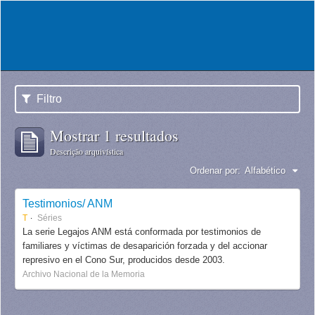
Filtro
Mostrar 1 resultados
Descrição arquivística
Ordenar por:
Alfabético
Testimonios/ ANM
T
Séries
La serie Legajos ANM está conformada por testimonios de
familiares y víctimas de desaparición forzada y del accionar
represivo en el Cono Sur, producidos desde 2003.
Archivo Nacional de la Memoria