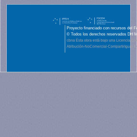
Proyecto financiado con recursos del F
© Todos los derechos reservados DH 
cbna
Esta obra está bajo una Licencia C
Atribución-NoComercial-CompartirIgual 4.0